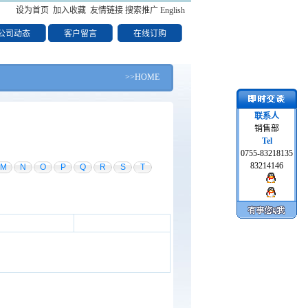
设为首页
加入收藏
友情链接
搜索推广
English
公司动态
客户留言
在线订购
>>HOME
联系人
销售部
Tel
0755-83218135
83214146
M
N
O
P
Q
R
S
T