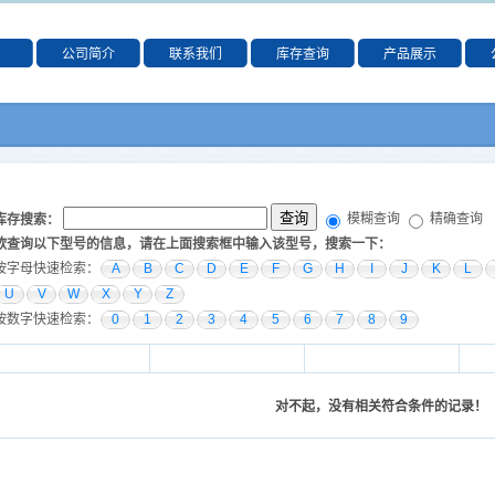
公司简介
联系我们
库存查询
产品展示
模糊查询
精确查询
库存搜索：
欲查询以下型号的信息，请在上面搜索框中输入该型号，搜索一下：
按字母快速检索：
A
B
C
D
E
F
G
H
I
J
K
L
U
V
W
X
Y
Z
按数字快速检索：
0
1
2
3
4
5
6
7
8
9
对不起，没有相关符合条件的记录！